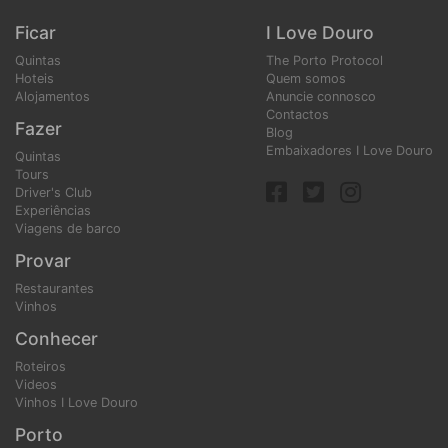
Ficar
I Love Douro
Quintas
The Porto Protocol
Hoteis
Quem somos
Alojamentos
Anuncie connosco
Contactos
Fazer
Blog
Embaixadores I Love Douro
Quintas
Tours
Driver's Club
Experiências
Viagens de barco
Provar
Restaurantes
Vinhos
Conhecer
Roteiros
Videos
Vinhos I Love Douro
Porto