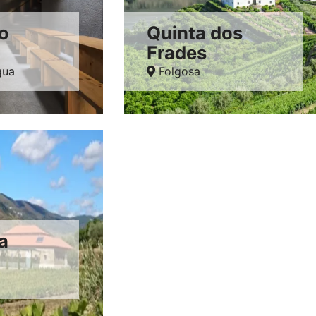
o
Quinta dos
Frades
gua
Folgosa
a