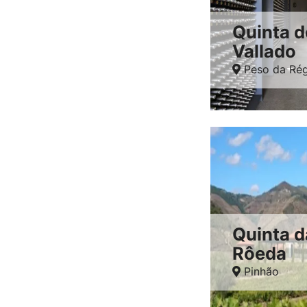
Quinta d
Vallado
Peso da Ré
Quinta d
Rôeda
Pinhão