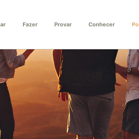
car
Fazer
Provar
Conhecer
Po