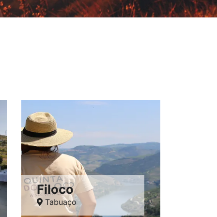
Filoco
Tabuaço