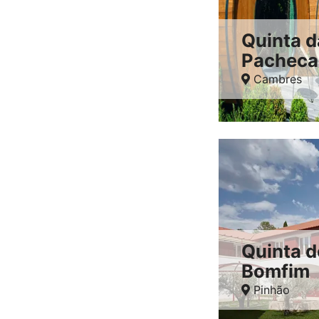
Quinta d
Pacheca
Cambres
Quinta d
Bomfim
Pinhão