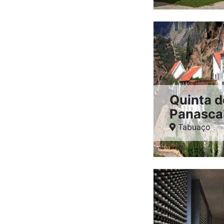
Quinta d
Panasca
Tabuaço