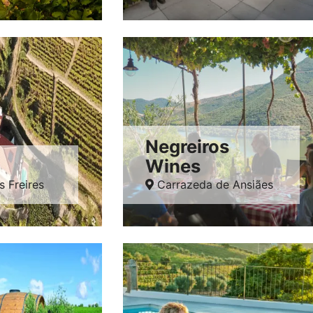
Negreiros
Wines
s Freires
Carrazeda de Ansiães