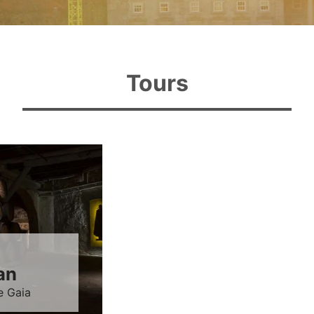
Tours
an
e Gaia