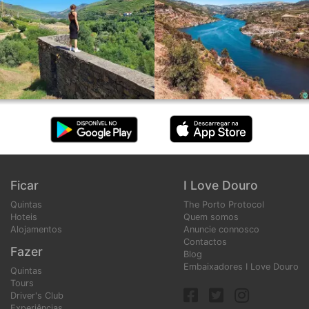
Ficar
I Love Douro
Quintas
The Porto Protocol
Hoteis
Quem somos
Alojamentos
Anuncie connosco
Contactos
Fazer
Blog
Embaixadores I Love Douro
Quintas
Tours
Driver's Club
Experiências