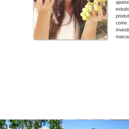
apaixo
estud
produ
como 
inves
marcad