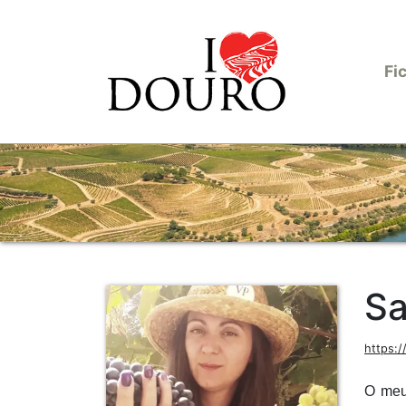
Fi
Sa
https:/
O meu