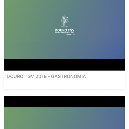
DOURO TGV 2019 - GASTRONOMIA