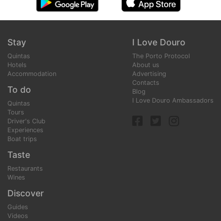
Stay
I Love Douro
Quintas
The Porto Protocol
Hotels
About us
Accommodation
Advertising
Contacts
To do
Blog
I Love Douro Ambassadors
Quintas
Tours
Driver's Club
Experiences
Boat trips
Taste
Restaurants
Wines
Discover
Guides
Videos